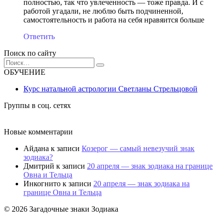
полностью, так что увлеченность — тоже правда. И с
работой угадали, не люблю быть подчиненной,
самостоятельность и работа на себя нравяится больше
Ответить
Поиск по сайту
Search
for:
ОБУЧЕНИЕ
Курс натальной астрологии Светланы Стрельцовой
Группы в соц. сетях
Новые комментарии
Айдана
к записи
Козерог — самый невезучий знак
зодиака?
Дмитрий
к записи
20 апреля — знак зодиака на границе
Овна и Тельца
Инкогнито
к записи
20 апреля — знак зодиака на
границе Овна и Тельца
© 2026 Загадочные знаки Зодиака