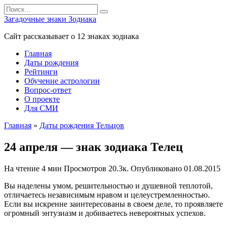
Перейти
Search
к
for:
Загадочные знаки Зодиака
содержанию
Сайт рассказывает о 12 знаках зодиака
Главная
Даты рождения
Рейтинги
Обучение астрологии
Вопрос-ответ
О проекте
Для СМИ
Главная
»
Даты рождения Тельцов
24 апреля — знак зодиака Телец
На чтение
4 мин
Просмотров
20.3к.
Опубликовано
01.08.2015
Вы наделены умом, решитель­ностью и душевной тепло­той,
отличаетесь независимым нравом и целеустрем­ленностью.
Если вы искренне заинтересованы в своем деле, то проявляете
огромный эн­тузиазм и добиваетесь невероятных успехов.