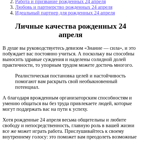
Работа и призвание рожденных 24 апреля
Любовь и партнерство рожденных 24 апреля
Идеальный партнер для рожденных 24 апреля
Личные качества рожденных 24
апреля
В душе вы руководствуетесь девизом «Знание — сила», и это
побуждает вас постоянно учиться. А поскольку вы способны
выносить здравые суждения и наделены со­лидной долей
практичности, то упорным тру­дом можете достичь многого.
Реалистическая постановка целей и настойчивость
помогают вам раскрыть свой необыкновенный
потен­циал.
А благодаря врожденным организатор­ским способностям и
умению общаться вы без труда привлекаете людей, которые
могут поддержать вас на пути к успеху.
Хотя рожденные 24 апреля весьма общительны и любите
свободу и непосредственность, главную роль в вашей жизни
все же может играть работа. Прислушивайтесь к своему
внутреннему голосу: это поможет вам преодолеть возмож­ные