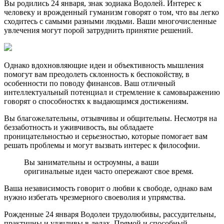
Вы родились 24 января, знак зодиака Водолей. Интерес к
человеку и врожденный гуманизм говорят о том, что вы легко
сходитесь с самыми разными людьми. Ваши многочисленные
увлечения могут порой затруднить принятие решений.
Однако вдохновляющие идеи и объективность мышления
помогут вам преодолеть склонность к беспокойству, в
особенности по поводу финансов. Ваш отличный
интеллектуальный потенциал и стремление к самовыражению
говорят о способностях к выдающимся достижениям.
Вы благожелательны, отзывчивы и общительны. Несмотря на
беззаботность и уживчивость, вы обладаете
проницательностью и серьезностью, которые помогает вам
решать проблемы и могут вызвать интерес к философии.
Вы занимательны и остроумны, а ваши
оригинальные идеи часто опережают свое время.
Ваша независимость говорит о любви к свободе, однако вам
нужно избегать чрезмерного своеволия и упрямства.
Рожденные 24 января Водолеи трудолюбивы, рассудительны,
практичны и удачливы в делах. Прямой и способный