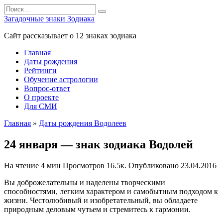
Перейти
Search
к
for:
Загадочные знаки Зодиака
содержанию
Сайт рассказывает о 12 знаках зодиака
Главная
Даты рождения
Рейтинги
Обучение астрологии
Вопрос-ответ
О проекте
Для СМИ
Главная
»
Даты рождения Водолеев
24 января — знак зодиака Водолей
На чтение
4 мин
Просмотров
16.5к.
Опубликовано
23.04.2016
Вы доброжелательны и наделены творческими
способностями, легким характером и самобытным подходом к
жизни. Честолюбивый и изобретательный, вы обладаете
природным деловым чутьем и стремитесь к гармонии.