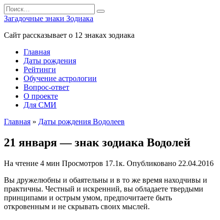
Перейти
Search
к
for:
Загадочные знаки Зодиака
содержанию
Сайт рассказывает о 12 знаках зодиака
Главная
Даты рождения
Рейтинги
Обучение астрологии
Вопрос-ответ
О проекте
Для СМИ
Главная
»
Даты рождения Водолеев
21 января — знак зодиака Водолей
На чтение
4 мин
Просмотров
17.1к.
Опубликовано
22.04.2016
Вы дружелюбны и обаятельны и в то же время находчивы и
практичны. Честный и искренний, вы обладаете твердыми
принципами и острым умом, предпочитаете быть
откровенным и не скрывать своих мыслей.