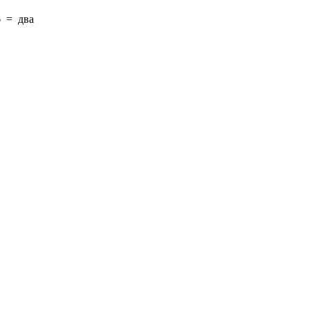
6
=
два