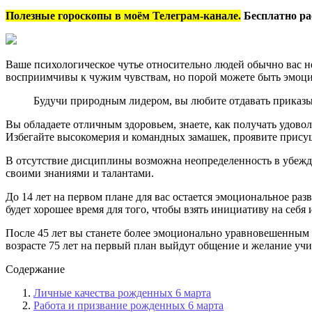
Полезные гороскопы в моём Телеграм-канале.
Бесплатно ра
Ваше психологическое чутье относительно людей обычно вас не
восприимчивы к чужим чувствам, но порой можете быть эмоц
Будучи природным лидером, вы любите отдавать приказы,
Вы обладаете отличным здоровьем, знаете, как получать удов
Избегайте высокомерия и командных замашек, проявите присущ
В отсутствие дисциплины возможна неопределенность в убежд
своими знаниями и талантами.
До 14 лет на первом плане для вас остается эмоциональное ра
будет хорошее время для того, чтобы взять инициативу на себя
После 45 лет вы станете более эмоционально уравновешенным 
возрасте 75 лет на первый план выйдут общение и желание учи
Содержание
Личные качества рожденных 6 марта
Работа и призвание рожденных 6 марта