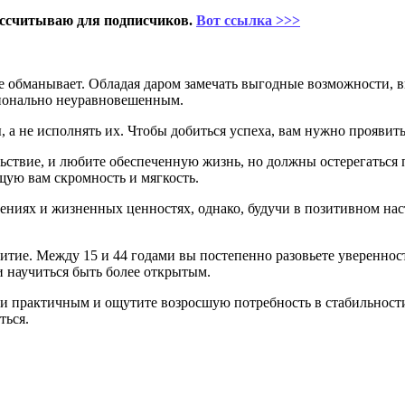
ссчитываю для подписчиков.
Вот ссылка >>>
 обманывает. Обладая даром замечать выгодные возможности, вы
ионально неуравновешенным.
 а не исполнять их. Чтобы добиться успеха, вам нужно прояви
ольствие, и любите обеспеченную жизнь, но должны остерегаться
ую вам скромность и мягкость.
ениях и жизненных ценностях, однако, будучи в позитивном на
звитие. Между 15 и 44 годами вы постепенно разовьете уверенно
 и научиться быть более открытым.
и практичным и ощутите возросшую потребность в стабильности,
ться.