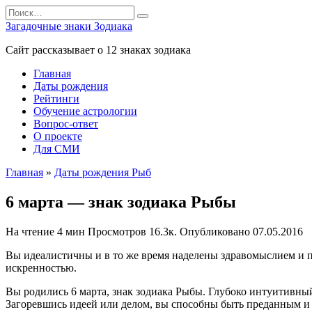
Перейти
Search
к
for:
Загадочные знаки Зодиака
содержанию
Сайт рассказывает о 12 знаках зодиака
Главная
Даты рождения
Рейтинги
Обучение астрологии
Вопрос-ответ
О проекте
Для СМИ
Главная
»
Даты рождения Рыб
6 марта — знак зодиака Рыбы
На чтение
4 мин
Просмотров
16.3к.
Опубликовано
07.05.2016
Вы идеалистичны и в то же время наделены здравомыслием и 
искренностью.
Вы родились 6 марта, знак зодиака Рыбы. Глубоко интуитивны
Загоревшись идеей или делом, вы способны быть преданным и