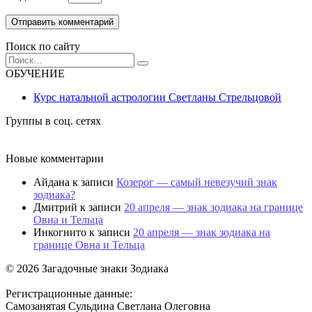
Поиск по сайту
Search
for:
ОБУЧЕНИЕ
Курс натальной астрологии Светланы Стрельцовой
Группы в соц. сетях
Новые комментарии
Айдана
к записи
Козерог — самый невезучий знак
зодиака?
Дмитрий
к записи
20 апреля — знак зодиака на границе
Овна и Тельца
Инкогнито
к записи
20 апреля — знак зодиака на
границе Овна и Тельца
© 2026 Загадочные знаки Зодиака
Регистрационные данные:
Самозанятая Сульдина Светлана Олеговна