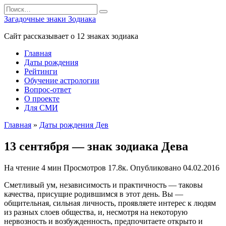
Перейти
Search
к
for:
Загадочные знаки Зодиака
содержанию
Сайт рассказывает о 12 знаках зодиака
Главная
Даты рождения
Рейтинги
Обучение астрологии
Вопрос-ответ
О проекте
Для СМИ
Главная
»
Даты рождения Дев
13 сентября — знак зодиака Дева
На чтение
4 мин
Просмотров
17.8к.
Опубликовано
04.02.2016
Сметливый ум, независимость и практичность — таковы
качества, присущие родившимся в этот день. Вы —
общительная, сильная личность, проявляете интерес к людям
из разных слоев общества, и, несмотря на некоторую
нервозность и возбужденность, предпочитаете открыто и