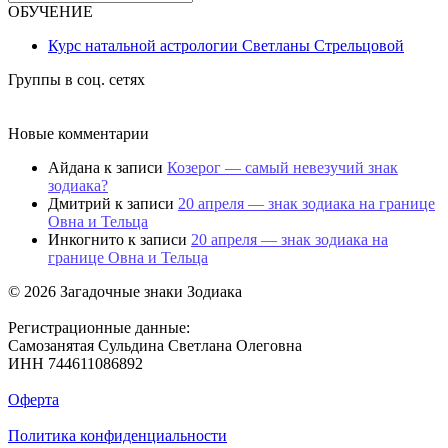
for:
ОБУЧЕНИЕ
Курс натальной астрологии Светланы Стрельцовой
Группы в соц. сетях
Новые комментарии
Айдана
к записи
Козерог — самый невезучий знак
зодиака?
Дмитрий
к записи
20 апреля — знак зодиака на границе
Овна и Тельца
Инкогнито
к записи
20 апреля — знак зодиака на
границе Овна и Тельца
© 2026 Загадочные знаки Зодиака
Регистрационные данные:
Самозанятая Сульдина Светлана Олеговна
ИНН 744611086892
Оферта
Политика конфиденциальности