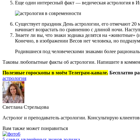
Еще один интересный факт — ведическая астрология в Ин
Существует праздник День астрологии, его отмечают 20 
начинает возрастать по сравнению с длиной ночи. Насту
Знаете ли вы, что знаки зодиака делятся на «животные» 
Конечно, в изображении Весов нет человека, но подразум
Родившиеся под человеческими знаками более рационал
Таковы любопытные факты об астрологии. Напишите в коммента
Полезные гороскопы в моём Телеграм-канале.
Бесплатно ра
астрология
Светлана Стрельцова
Астролог и преподаватель астрологии. Консультирую клиентов 
Вам также может понравиться
5 самых увлечённых знаков зодиака