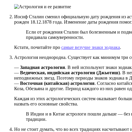
Иосиф Сталин сменил официальную дату рождения из астр
рожден 18.12.1878 года. Изменение даты рождения помогл
Если от рождения Сталин был болезненным и подвер
придавала самоуверенности.
Кстати, почитайте про
самые везучие знаки зодиака
.
Астрология неоднородна. Существует как минимум три с
—
Западная астрология
. В ней используют знаки зодиак
—
Ведическая, индийская астрология (Джьотиш)
. В н
неподвижных звезд. Поэтому периоды знаков зодиака в
—
Восточная (китайская) астрология
. Согласно китайс
Коза, Обезьяна и другие. Период каждого из них равен о
Каждая из этих астрологических систем оказывает большое
назвать его основные свойства.
В Индии и в Китае астрологи пошли дальше — без н
традиции.
Но не стоит думать, что во всех традициях насчитывают 