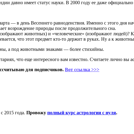
дии давно имеет статус науки. В 2000 году ее даже официально 
марта — в день Весеннего равноденствия. Именно с этого дня на
пает возрождение природы после продолжительного сна.
(изображают животных) и «человеческие» (изображают людей)? К 
евается, что этот предмет кто-то держит в руках. Ну а к животн
ьны, а под животными знаками — более стихийны.
риях, что еще интересного вам известно. Считаете лично вы а
ссчитываю для подписчиков.
Вот ссылка >>>
с 2015 года.
Провожу
полный курс астрологии с нуля
.