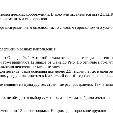
ологических соображений. В документах значится дата 21.12.18
о изменить и его гороскоп.
гался различным опасностям, то с новым гороскопом его уже об
овершенно разных направления:
а от Овна до Рыб. А точкой начала отсчета является дата весенне
ей тоже выделяют 12 знаков от Овна до Рыб. Но отличие в том, ч
 Джьотиш неизменны тысячелетиями.
кой легенде, была основана примерно 2,5 тысячи лет до нашей э
дному году и начинается в Китайский новый год (конец января —
 влияние на культуру тех стран, где распространена. Так, в за
их не обходится выбор суженого, а также даты бракосочетания.
именно по 12 знаков зодиака. Например, в гороскопе друидов — 1