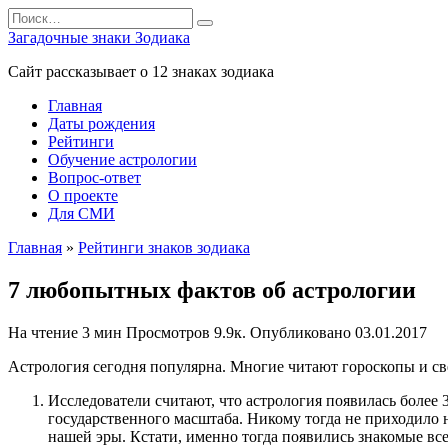
Перейти
Search
к
for:
Загадочные знаки Зодиака
содержанию
Сайт рассказывает о 12 знаках зодиака
Главная
Даты рождения
Рейтинги
Обучение астрологии
Вопрос-ответ
О проекте
Для СМИ
Главная
»
Рейтинги знаков зодиака
7 любопытных фактов об астрологии
На чтение
3 мин
Просмотров
9.9к.
Опубликовано
03.01.2017
Астрология сегодня популярна. Многие читают гороскопы и све
Исследователи считают, что астрология появилась более 
государственного масштаба. Никому тогда не приходило 
нашей эры. Кстати, именно тогда появились знакомые все