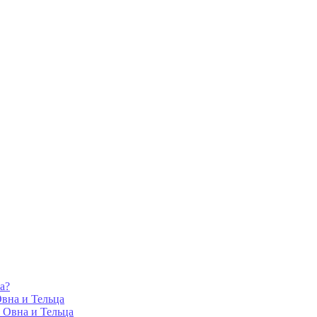
а?
Овна и Тельца
е Овна и Тельца