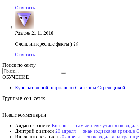
Ответить
Рамиль
21.11.2018
Очень интересные факты ) 😉
Ответить
Поиск по сайту
Search
for:
ОБУЧЕНИЕ
Курс натальной астрологии Светланы Стрельцовой
Группы в соц. сетях
Новые комментарии
Айдана
к записи
Козерог — самый невезучий знак зодиак
Дмитрий
к записи
20 апреля — знак зодиака на границе 
Инкогнито
к записи
20 апреля — знак зодиака на границ