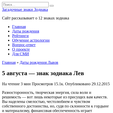
Перейти
Search
к
for:
Загадочные знаки Зодиака
содержанию
Сайт рассказывает о 12 знаках зодиака
Главная
Даты рождения
Рейтинги
Обучение астрологии
Вопрос-ответ
О проекте
Для СМИ
Главная
»
Даты рождения Львов
5 августа — знак зодиака Лев
На чтение
3 мин
Просмотров
15.1к.
Опубликовано
29.12.2015
Разносторонность, творческая энергия, сила воли и
решимость — вот лишь некоторые из присущих вам качеств.
Вы наделены смелостью, честолюбием и чувством
собственного достоинства, но, судя по склонности к гордыне
и материализму, финансовая обеспеченность играет