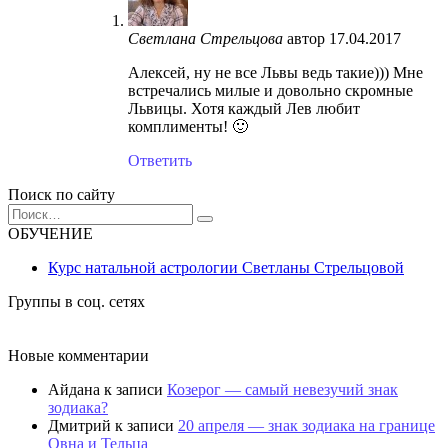
Светлана Стрельцова
автор
17.04.2017
Алексей, ну не все Львы ведь такие))) Мне
встречались милые и довольно скромные
Львицы. Хотя каждый Лев любит
комплименты! 🙂
Ответить
Поиск по сайту
Search
for:
ОБУЧЕНИЕ
Курс натальной астрологии Светланы Стрельцовой
Группы в соц. сетях
Новые комментарии
Айдана
к записи
Козерог — самый невезучий знак
зодиака?
Дмитрий
к записи
20 апреля — знак зодиака на границе
Овна и Тельца