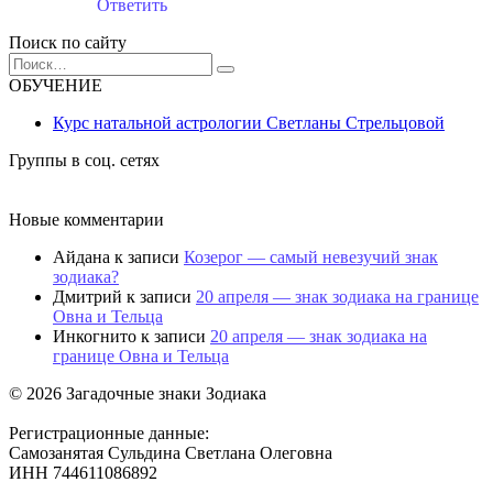
Ответить
Поиск по сайту
Search
for:
ОБУЧЕНИЕ
Курс натальной астрологии Светланы Стрельцовой
Группы в соц. сетях
Новые комментарии
Айдана
к записи
Козерог — самый невезучий знак
зодиака?
Дмитрий
к записи
20 апреля — знак зодиака на границе
Овна и Тельца
Инкогнито
к записи
20 апреля — знак зодиака на
границе Овна и Тельца
© 2026 Загадочные знаки Зодиака
Регистрационные данные:
Самозанятая Сульдина Светлана Олеговна
ИНН 744611086892