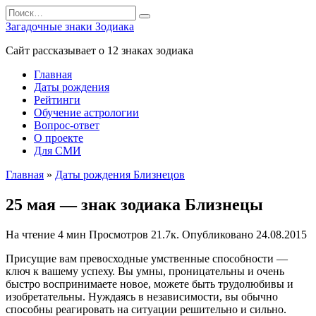
Перейти
Search
к
for:
Загадочные знаки Зодиака
содержанию
Сайт рассказывает о 12 знаках зодиака
Главная
Даты рождения
Рейтинги
Обучение астрологии
Вопрос-ответ
О проекте
Для СМИ
Главная
»
Даты рождения Близнецов
25 мая — знак зодиака Близнецы
На чтение
4 мин
Просмотров
21.7к.
Опубликовано
24.08.2015
Присущие вам превосходные умственные способности —
ключ к вашему успеху. Вы ум­ны, проницательны и очень
быстро воспринимаете новое, можете быть трудолюбивы и
изобретательны. Нуждаясь в независимости, вы обычно
способны ре­агировать на ситуации решительно и сильно.