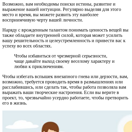
Возможно, вам необходимы поиски истины, развитие и
выражение вашей инту­иции. Регулярно выделяя для этого
место и время, вы можете развить эту наиболее
восприимчивую черту вашей личности.
На­ряду с врожденным талантом понимать цен­ность вещей вы
также обладаете внутренней силой, которая может усилить
вашу реши­тельность и целеустремленность и привести вас к
успеху во всех областях.
Чтобы избавиться от чрезмерной серь­езности,
чаще давайте выход своему весе­лому характеру и
любви к приключениям.
Чтобы избегать вспышек внезапного гнева или дерзости, вам,
возможно, требуется про­водить время в размышлениях или
рассла­бившись, или сделать так, чтобы работа позволяла вам
выражать ваши творческие настроения. Если вы верите в
проект, то, чрезвычайно усердно работаете, чтобы пре­творить
его в жизнь.