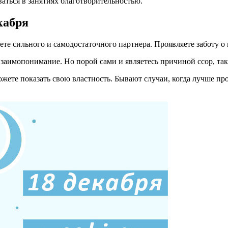
аться в занятиях благотворительностью.
кабря
те сильного и самодостаточного партнера. Проявляете заботу о 
взаимопонимание. Но порой сами и являетесь причиной ссор, та
ожете показать свою властность. Бывают случаи, когда лучше п