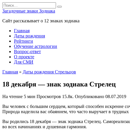
Перейти
Search
к
for:
Загадочные знаки Зодиака
содержанию
Сайт рассказывает о 12 знаках зодиака
Главная
Даты рождения
Рейтинги
Обучение астрологии
Вопрос-ответ
О проекте
Для СМИ
Главная
»
Даты рождения Стрельцов
18 декабря — знак зодиака Стрелец
На чтение
5 мин
Просмотров
15.8к.
Опубликовано
08.07.2019
Вы человек с большим сердцем, который способен искренне со
Природа наделила вас обаянием, что часто выручает в трудны
Вы родились 18 декабря — знак зодиака Стрелец. Самореализ
во всех начинаниях и душевная гармония.