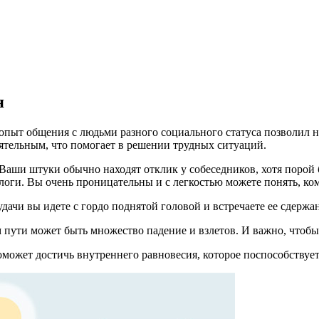
я
пыт общения с людьми разного социального статуса позволил н
аятельным, что помогает в решении трудных ситуаций.
Ваши штуки обычно находят отклик у собеседников, хотя порой
и. Вы очень проницательны и с легкостью можете понять, кому
дачи вы идете с гордо поднятой головой и встречаете ее сдержа
м пути может быть множество падение и взлетов. И важно, что
поможет достичь внутреннего равновесия, которое поспособствуе